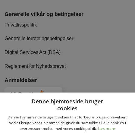
Generelle vilkår og betingelser
Privatlivspolitik
Generelle forretningsbetingelser
Digital Services Act (DSA)
Reglement for Nyhedsbrevet
Anmeldelser
4.8
Baseret på
2886
anmeldelser
fra alle tider
Denne hjemmeside bruger
cookies
Denne hjemmeside bruger cookies til at forbedre brugeroplevelsen.
Ved at bruge vores hjemmeside giver du samtykke til alle cookies i
overensstemmelse med vores cookiepolitik.
Læs mere