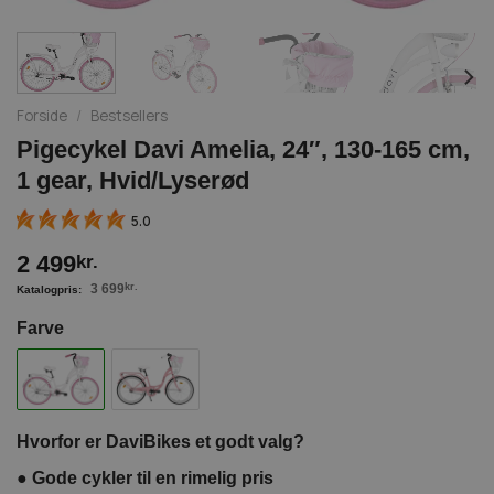
Forside
/
Bestsellers
Pigecykel Davi Amelia, 24″, 130-165 cm,
1 gear, Hvid/Lyserød
5.0
2 499
kr.
3 699
kr.
Farve
Hvorfor er DaviBikes et godt valg?
●
Gode cykler til en rimelig pris