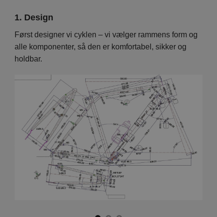
1. Design
2. 
Vi
Først designer vi cyklen – vi vælger rammens form og
På d
en er
alle komponenter, så den er komfortabel, sikker og
hver
holdbar.
foku