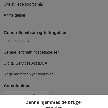
Ofte stillede spørgsmål
Anmeldelser
Generelle vilkår og betingelser
Privatlivspolitik
Generelle forretningsbetingelser
Digital Services Act (DSA)
Reglement for Nyhedsbrevet
Anmeldelser
4.8
Baseret på
2879
anmeldelser
fra alle tider
Denne hjemmeside bruger
cookies