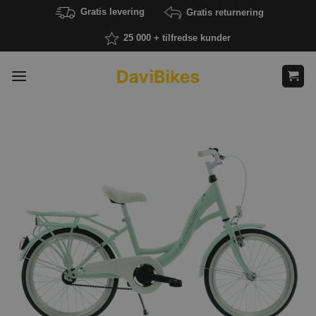
Fortsæt
Gratis levering
Gratis returnering
til
25 000 + tilfredse kunder
indhold