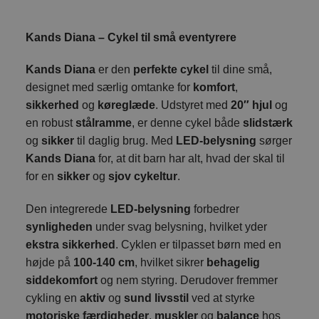
Kands Diana – Cykel til små eventyrere
Kands Diana
er den
perfekte cykel
til dine små,
designet med særlig omtanke for
komfort
,
sikkerhed
og
køreglæde
. Udstyret med
20″ hjul
og
en robust
stålramme
, er denne cykel både
slidstærk
og
sikker
til daglig brug. Med
LED-belysning
sørger
Kands Diana
for, at dit barn har alt, hvad der skal til
for en
sikker
og
sjov cykeltur
.
Den integrerede
LED-belysning
forbedrer
synligheden
under svag belysning, hvilket yder
ekstra sikkerhed
. Cyklen er tilpasset børn med en
højde på
100-140 cm
, hvilket sikrer
behagelig
siddekomfort
og nem styring. Derudover fremmer
cykling en
aktiv
og
sund livsstil
ved at styrke
motoriske færdigheder
,
muskler
og
balance
hos