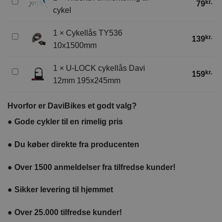
Tilbehør
kr.
79
cykel
til
montering
1
×
Cykellås TY536
af
Cykellås
kr.
139
cykel
10x1500mm
TY536
10x1500mm
1
×
U-LOCK cykellås Davi
U-
kr.
159
12mm 195x245mm
LOCK
cykellås
Davi
Hvorfor er DaviBikes et godt valg?
12mm
●
Gode cykler til en rimelig pris
195x245mm
●
Du køber direkte fra producenten
●
Over 1500 anmeldelser fra tilfredse kunder!
●
Sikker levering til hjemmet
●
Over 25.000 tilfredse kunder!