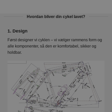
Hvordan bliver din cykel lavet?
1. Design
2. 
Vi
Først designer vi cyklen – vi vælger rammens form og
På d
en er
alle komponenter, så den er komfortabel, sikker og
hver
holdbar.
foku