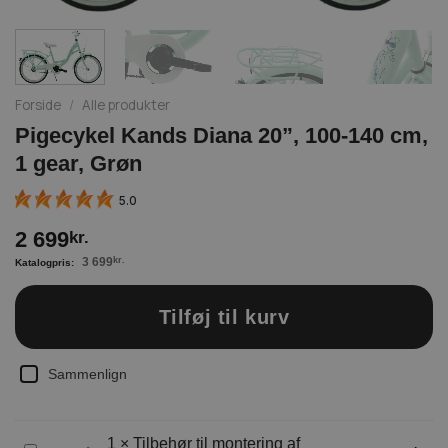
Forside
/
Alle produkter
Pigecykel Kands Diana 20”, 100-140 cm,
1 gear, Grøn
5.0
2 699
kr.
3 699
kr.
Tilføj til kurv
Sammenlign
1
×
Tilbehør til montering af