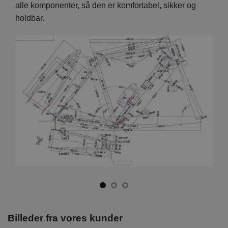
en er
alle komponenter, så den er komfortabel, sikker og
hver
holdbar.
foku
Billeder fra vores kunder