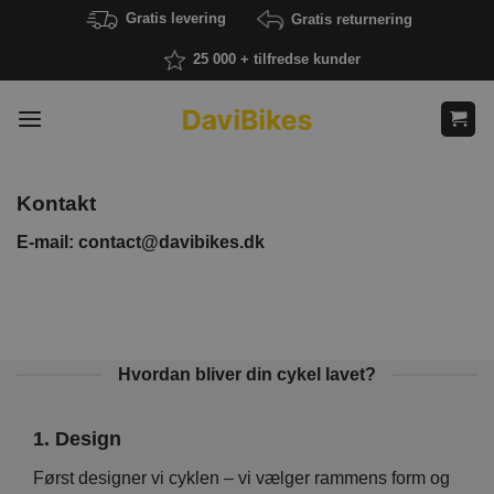
Fortsæt
Gratis levering
Gratis returnering
til
25 000 + tilfredse kunder
indhold
Kontakt
E-mail:
contact@davibikes.dk
Hvordan bliver din cykel lavet?
1. Design
2. 
Vi
Først designer vi cyklen – vi vælger rammens form og
På d