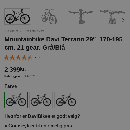
Forside
/
Herrecykler
Mountainbike Davi Terrano 29″, 170-195
cm, 21 gear, Grå/Blå
4.7
2 399
kr.
3 499
kr.
Farve
Hvorfor er DaviBikes et godt valg?
●
Gode cykler til en rimelig pris