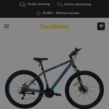
Fortsæt
Gratis levering
Gratis returnering
til
25 000 + tilfredse kunder
indhold