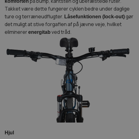
på bump, kantsten og ubefæstede ruter.
komforten
Takket være dette fungerer cyklen bedre under daglige
ture og terræneudflugter.
gør
Låsefunktionen (lock-out)
det muligt at stive forgaflen af på jævne veje, hvilket
eliminerer
ved tråd.
energitab
Hjul