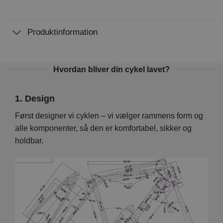
Produktinformation
Hvordan bliver din cykel lavet?
1. Design
2. 
Vi
Først designer vi cyklen – vi vælger rammens form og
På d
en er
alle komponenter, så den er komfortabel, sikker og
hver
holdbar.
foku