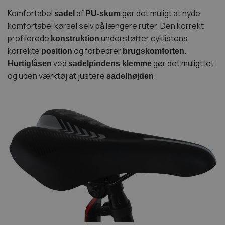
Komfortabel
af
gør det muligt at nyde
sadel
PU-skum
komfortabel kørsel selv på længere ruter. Den korrekt
profilerede
understøtter cyklistens
konstruktion
korrekte
og forbedrer
.
position
brugskomforten
ved
gør det muligt let
Hurtiglåsen
sadelpindens klemme
og uden værktøj at justere
.
sadelhøjden