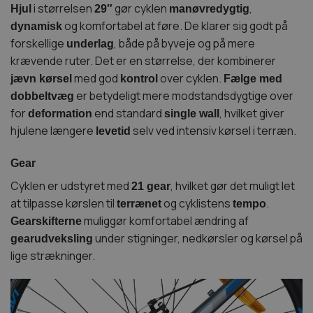
i størrelsen
gør cyklen
,
Hjul
29″
manøvredygtig
og komfortabel at føre. De klarer sig godt på
dynamisk
forskellige
, både på byveje og på mere
underlag
krævende ruter. Det er en størrelse, der kombinerer
med god
over cyklen.
jævn kørsel
kontrol
Fælge med
er betydeligt mere modstandsdygtige over
dobbeltvæg
for
end standard
, hvilket giver
deformation
single wall
hjulene længere
selv ved intensiv kørsel i terræn.
levetid
Gear
Cyklen er udstyret med
, hvilket gør det muligt let
21 gear
at tilpasse kørslen til
og cyklistens
.
terrænet
tempo
muliggør komfortabel ændring af
Gearskifterne
under stigninger, nedkørsler og kørsel på
gearudveksling
lige strækninger.