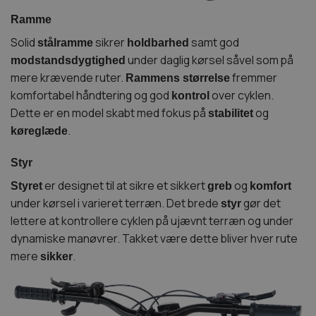
Ramme
Solid
sikrer
samt god
stålramme
holdbarhed
under daglig kørsel såvel som på
modstandsdygtighed
mere krævende ruter.
fremmer
Rammens størrelse
komfortabel håndtering og god
over cyklen.
kontrol
Dette er en model skabt med fokus på
og
stabilitet
.
køreglæde
Styr
er designet til at sikre et sikkert
og
Styret
greb
komfort
under kørsel i varieret terræn. Det brede
gør det
styr
lettere at kontrollere cyklen på ujævnt terræn og under
dynamiske manøvrer. Takket være dette bliver hver rute
mere
.
sikker