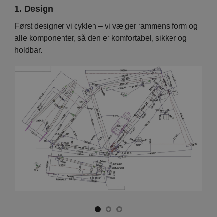
1. Design
2. 
Vi
Først designer vi cyklen – vi vælger rammens form og
På d
en er
alle komponenter, så den er komfortabel, sikker og
hver
holdbar.
foku