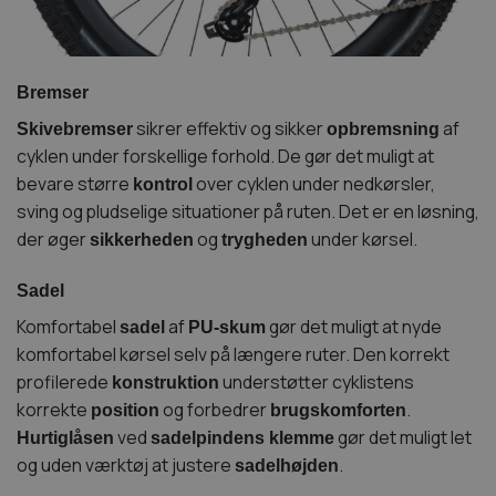
Bremser
sikrer effektiv og sikker
af
Skivebremser
opbremsning
cyklen under forskellige forhold. De gør det muligt at
bevare større
over cyklen under nedkørsler,
kontrol
sving og pludselige situationer på ruten. Det er en løsning,
der øger
og
under kørsel.
sikkerheden
trygheden
Sadel
Komfortabel
af
gør det muligt at nyde
sadel
PU-skum
komfortabel kørsel selv på længere ruter. Den korrekt
profilerede
understøtter cyklistens
konstruktion
korrekte
og forbedrer
.
position
brugskomforten
ved
gør det muligt let
Hurtiglåsen
sadelpindens klemme
og uden værktøj at justere
.
sadelhøjden