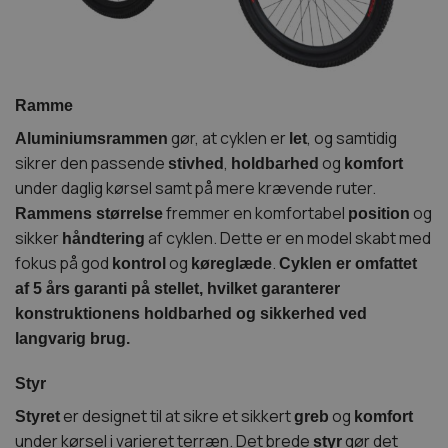
Ramme
gør, at cyklen er
, og samtidig
Aluminiumsrammen
let
sikrer den passende
,
og
stivhed
holdbarhed
komfort
under daglig kørsel samt på mere krævende ruter.
fremmer en komfortabel
og
Rammens størrelse
position
sikker
af cyklen. Dette er en model skabt med
håndtering
fokus på god
og
.
kontrol
køreglæde
Cyklen er omfattet
af 5 års garanti på stellet, hvilket garanterer
konstruktionens holdbarhed og sikkerhed ved
langvarig brug.
Styr
er designet til at sikre et sikkert
og
Styret
greb
komfort
under kørsel i varieret terræn. Det brede
gør det
styr