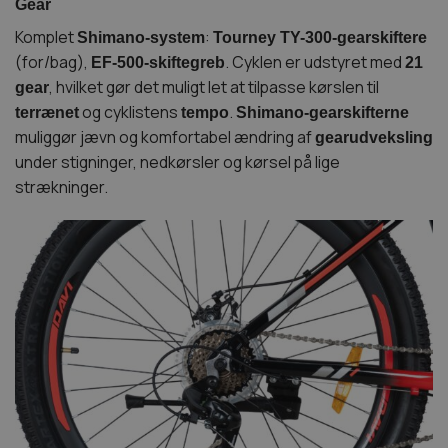
Gear
Komplet
:
Shimano-system
Tourney TY-300-gearskiftere
(for/bag),
. Cyklen er udstyret med
EF-500-skiftegreb
21
, hvilket gør det muligt let at tilpasse kørslen til
gear
og cyklistens
.
terrænet
tempo
Shimano-gearskifterne
muliggør jævn og komfortabel ændring af
gearudveksling
under stigninger, nedkørsler og kørsel på lige
strækninger.