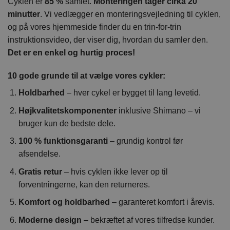
Cyklen er
85 %
samlet.
Monteringen tager cirka 20
minutter
. Vi vedlægger en monteringsvejledning til cyklen,
og på vores hjemmeside finder du en trin-for-trin
instruktionsvideo, der viser dig, hvordan du samler den.
Det er en enkel og hurtig proces!
10 gode grunde til at vælge vores cykler:
Holdbarhed
– hver cykel er bygget til lang levetid.
Højkvalitetskomponenter
inklusive Shimano – vi
bruger kun de bedste dele.
100 % funktionsgaranti
– grundig kontrol før
afsendelse.
Gratis retur
– hvis cyklen ikke lever op til
forventningerne, kan den returneres.
Komfort og holdbarhed
– garanteret komfort i årevis.
Moderne design
– bekræftet af vores tilfredse kunder.