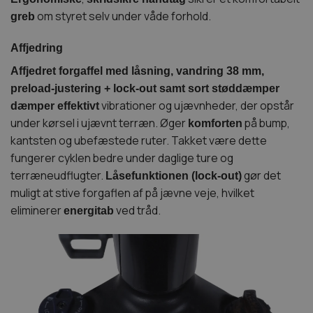
om styret selv under våde forhold.
greb
Affjedring
Affjedret forgaffel med låsning, vandring 38 mm,
preload-justering + lock-out samt sort støddæmper
vibrationer og ujævnheder, der opstår
dæmper effektivt
under kørsel i ujævnt terræn. Øger
på bump,
komforten
kantsten og ubefæstede ruter. Takket være dette
fungerer cyklen bedre under daglige ture og
terræneudflugter.
gør det
Låsefunktionen (lock-out)
muligt at stive forgaflen af på jævne veje, hvilket
eliminerer
ved tråd.
energitab