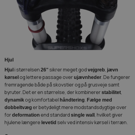
Hjul
i størrelsen
sikrer meget god
,
Hjul
26
“
vejgreb
jævn
og lettere passage over
. De fungerer
kørsel
ujævnheder
fremragende både på skovstier og på grusveje samt
byruter. Det er en størrelse, der kombinerer
,
stabilitet
og komfortabel
.
dynamik
håndtering
Fælge med
er betydeligt mere modstandsdygtige over
dobbeltvæg
for
end standard
, hvilket giver
deformation
single wall
hjulene længere
selv ved intensiv kørsel i terræn.
levetid