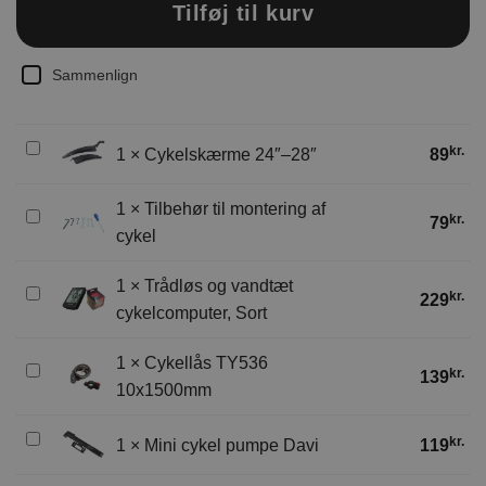
Tilføj til kurv
Sammenlign
Cykelskærme
kr.
1
×
Cykelskærme 24″–28″
89
24″–
28″
1
×
Tilbehør til montering af
Tilbehør
kr.
79
cykel
til
montering
1
×
Trådløs og vandtæt
af
Trådløs
kr.
229
cykel
cykelcomputer, Sort
og
vandtæt
1
×
Cykellås TY536
cykelcomputer,
Cykellås
kr.
139
Sort
10x1500mm
TY536
10x1500mm
Mini
kr.
1
×
Mini cykel pumpe Davi
119
cykel