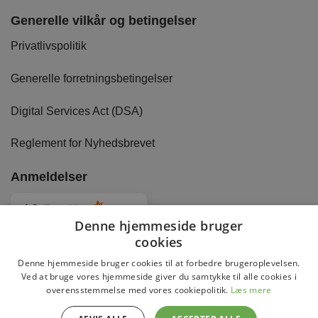
Generelle vilkår og betingelser
Privatlivspolitik
Generelle forretningsbetingelser
Digital Services Act (DSA)
Reglement for Nyhedsbrevet
Anmeldelser
4.8
Baseret på
2885
anmeldelser
fra alle tider
Denne hjemmeside bruger
cookies
Denne hjemmeside bruger cookies til at forbedre brugeroplevelsen.
Ved at bruge vores hjemmeside giver du samtykke til alle cookies i
overensstemmelse med vores cookiepolitik.
Læs mere
Copyright 2026 © DaviBikes.dk