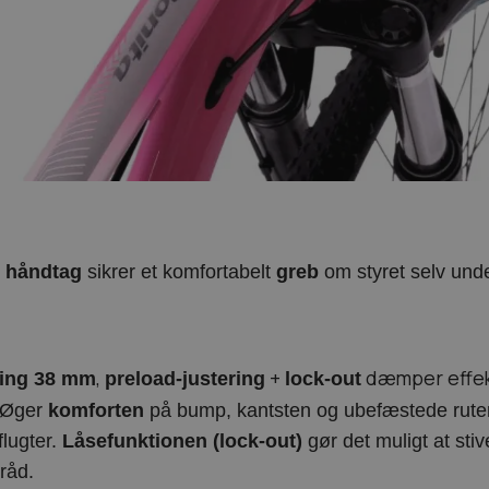
e håndtag
sikrer et komfortabelt
greb
om styret selv unde
,
+
dæmper effek
ing 38 mm
preload-justering
lock-out
 Øger
komforten
på bump, kantsten og ubefæstede ruter
flugter.
Låsefunktionen (lock-out)
gør det muligt at stiv
råd.