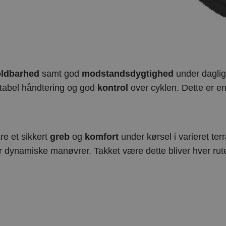
ldbarhed
samt god
modstandsdygtighed
under daglig
abel håndtering og god
kontrol
over cyklen. Dette er 
kre et sikkert
greb
og
komfort
under kørsel i varieret te
r dynamiske manøvrer. Takket være dette bliver hver ru