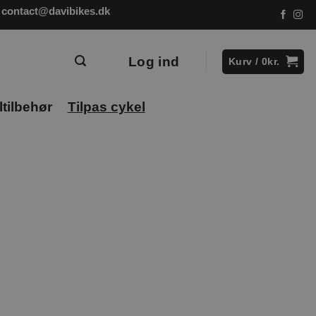
contact@davibikes.dk
Log ind
Kurv /
0
kr.
tilbehør
Tilpas cykel