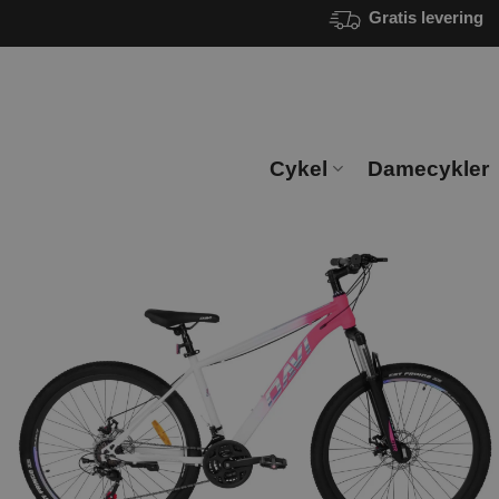
Fortsæt
Gratis levering
til
indhold
Cykel
Damecykler