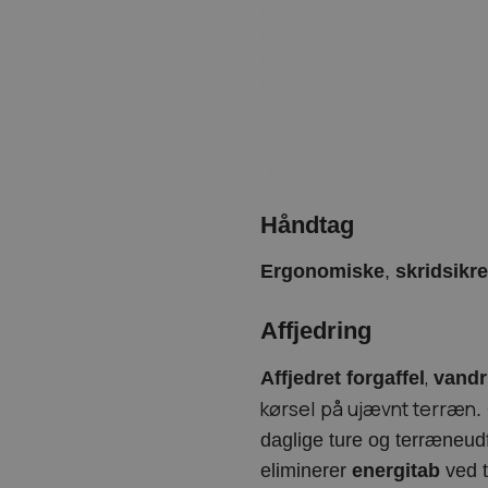
Håndtag
Ergonomiske
,
skridsikr
Affjedring
,
Affjedret forgaffel
vandr
kørsel på ujævnt terræn
.
daglige ture og terræneud
eliminerer
energitab
ved t