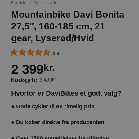
Forside
/
Damecykler
Mountainbike Davi Bonita
27,5″, 160-185 cm, 21
gear, Lyserød/Hvid
4.8
2 399
kr.
3 499
kr.
Hvorfor er DaviBikes et godt valg?
●
Gode cykler til en rimelig pris
●
Du køber direkte fra producenten
●
Over 1500 anmeldelser fra tilfredse