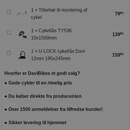
1
×
Tilbehør til montering af
Tilbehør
kr.
79
cykel
til
montering
1
×
Cykellås TY536
af
Cykellås
kr.
139
cykel
10x1500mm
TY536
10x1500mm
1
×
U-LOCK cykellås Davi
U-
kr.
159
12mm 195x245mm
LOCK
cykellås
Davi
Hvorfor er DaviBikes et godt valg?
12mm
●
Gode cykler til en rimelig pris
195x245mm
●
Du køber direkte fra producenten
●
Over 1500 anmeldelser fra tilfredse kunder!
●
Sikker levering til hjemmet