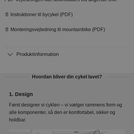
📄 Instruktioner til bycykel (PDF)
📄 Monteringsvejledning til mountainbike (PDF)
Produktinformation
Hvordan bliver din cykel lavet?
1. Design
2. 
Vi
Først designer vi cyklen – vi vælger rammens form og
På d
en er
alle komponenter, så den er komfortabel, sikker og
hver
holdbar.
foku