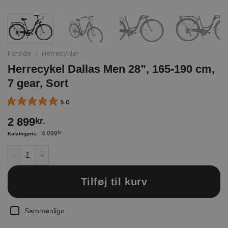
Forside
/
Herrecykler
Herrecykel Dallas Men 28”, 165-190 cm,
7 gear, Sort
5.0
2 899
kr.
4 099
kr.
Herrecykel Dallas Men 28”, 165-190 cm, 7 gear, Sort antal
Tilføj til kurv
Sammenlign