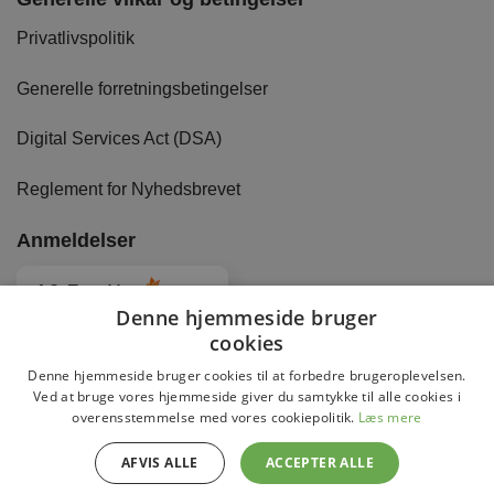
Privatlivspolitik
Generelle forretningsbetingelser
Digital Services Act (DSA)
Reglement for Nyhedsbrevet
Anmeldelser
4.8
Baseret på
2886
anmeldelser
fra alle tider
Denne hjemmeside bruger
cookies
Denne hjemmeside bruger cookies til at forbedre brugeroplevelsen.
Ved at bruge vores hjemmeside giver du samtykke til alle cookies i
overensstemmelse med vores cookiepolitik.
Læs mere
Copyright 2026 © DaviBikes.dk
AFVIS ALLE
ACCEPTER ALLE