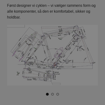
Vi
Først designer vi cyklen – vi vælger rammens form og
På d
en er
alle komponenter, så den er komfortabel, sikker og
hver
holdbar.
foku