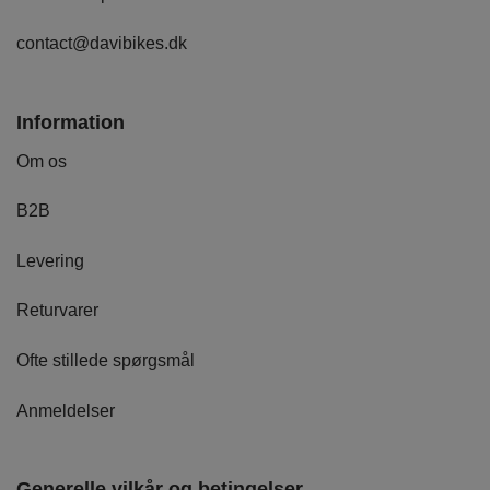
contact@davibikes.dk
Information
Om os
B2B
Levering
Returvarer
Ofte stillede spørgsmål
Anmeldelser
Generelle vilkår og betingelser