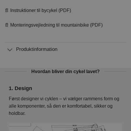
📄 Instruktioner til bycykel (PDF)
📄 Monteringsvejledning til mountainbike (PDF)
Produktinformation
Hvordan bliver din cykel lavet?
1. Design
2. 
Vi
Først designer vi cyklen – vi vælger rammens form og
På d
en er
alle komponenter, så den er komfortabel, sikker og
hver
holdbar.
foku