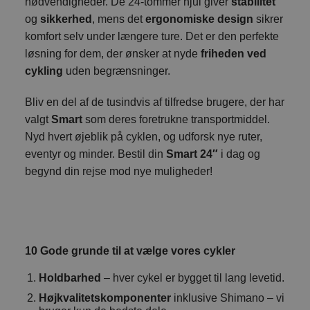
nødvendigheder. De 24-tommer hjul giver
stabilitet
og
sikkerhed
, mens det
ergonomiske design
sikrer
komfort selv under længere ture. Det er den perfekte
løsning for dem, der ønsker at nyde
friheden ved
cykling
uden begrænsninger.
Bliv en del af de tusindvis af tilfredse brugere, der har
valgt
Smart
som deres foretrukne transportmiddel.
Nyd hvert øjeblik på cyklen, og udforsk nye ruter,
eventyr og minder. Bestil din
Smart 24″
i dag og
begynd din rejse mod nye muligheder!
10 Gode grunde til at vælge vores cykler
Holdbarhed
– hver cykel er bygget til lang levetid.
Højkvalitetskomponenter
inklusive Shimano – vi