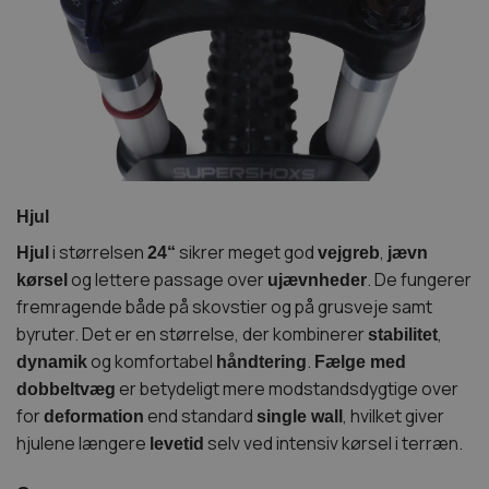
Hjul
i størrelsen
sikrer meget god
,
Hjul
24
“
vejgreb
jævn
og lettere passage over
. De fungerer
kørsel
ujævnheder
fremragende både på skovstier og på grusveje samt
byruter. Det er en størrelse, der kombinerer
,
stabilitet
og komfortabel
.
dynamik
håndtering
Fælge med
er betydeligt mere modstandsdygtige over
dobbeltvæg
for
end standard
, hvilket giver
deformation
single wall
hjulene længere
selv ved intensiv kørsel i terræn.
levetid