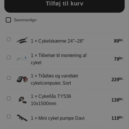
Tilføj til kurv
Sammenlign
Cykelskærme
kr.
1
×
Cykelskærme 24″–28″
89
24″–
28″
1
×
Tilbehør til montering af
Tilbehør
kr.
79
cykel
til
montering
1
×
Trådløs og vandtæt
af
Trådløs
kr.
229
cykel
cykelcomputer, Sort
og
vandtæt
1
×
Cykellås TY536
cykelcomputer,
Cykellås
kr.
139
Sort
10x1500mm
TY536
10x1500mm
Mini
kr.
1
×
Mini cykel pumpe Davi
119
cykel