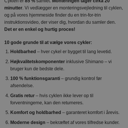
Cyklen er
85 %
samlet.
Monteringen tager cirka 20
minutter
. Vi vedlægger en monteringsvejledning til cyklen,
og på vores hjemmeside finder du en trin-for-trin
instruktionsvideo, der viser dig, hvordan du samler den.
Det er en enkel og hurtig proces!
10 gode grunde til at vælge vores cykler:
Holdbarhed
– hver cykel er bygget til lang levetid.
Højkvalitetskomponenter
inklusive Shimano – vi
bruger kun de bedste dele.
100 % funktionsgaranti
– grundig kontrol før
afsendelse.
Gratis retur
– hvis cyklen ikke lever op til
forventningerne, kan den returneres.
Komfort og holdbarhed
– garanteret komfort i årevis.
Moderne design
– bekræftet af vores tilfredse kunder.