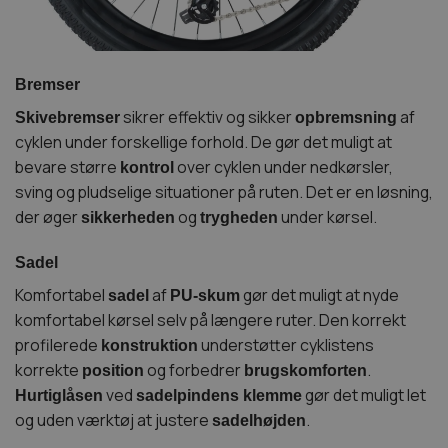
Bremser
sikrer effektiv og sikker
af
Skivebremser
opbremsning
cyklen under forskellige forhold. De gør det muligt at
bevare større
over cyklen under nedkørsler,
kontrol
sving og pludselige situationer på ruten. Det er en løsning,
der øger
og
under kørsel.
sikkerheden
trygheden
Sadel
Komfortabel
af
gør det muligt at nyde
sadel
PU-skum
komfortabel kørsel selv på længere ruter. Den korrekt
profilerede
understøtter cyklistens
konstruktion
korrekte
og forbedrer
.
position
brugskomforten
ved
gør det muligt let
Hurtiglåsen
sadelpindens klemme
og uden værktøj at justere
.
sadelhøjden