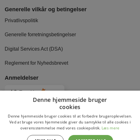
Generelle vilkår og betingelser
Privatlivspolitik
Generelle forretningsbetingelser
Digital Services Act (DSA)
Reglement for Nyhedsbrevet
Anmeldelser
4.8
Baseret på
2875
anmeldelser
fra alle tider
Denne hjemmeside bruger
cookies
Denne hjemmeside bruger cookies til at forbedre brugeroplevelsen.
Ved at bruge vores hjemmeside giver du samtykke til alle cookies i
overensstemmelse med vores cookiepolitik.
Læs mere
Copyright 2026 © DaviBikes.dk