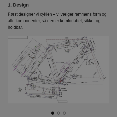
1. Design
2. 
Vi
Først designer vi cyklen – vi vælger rammens form og
På d
en er
alle komponenter, så den er komfortabel, sikker og
hver
holdbar.
foku