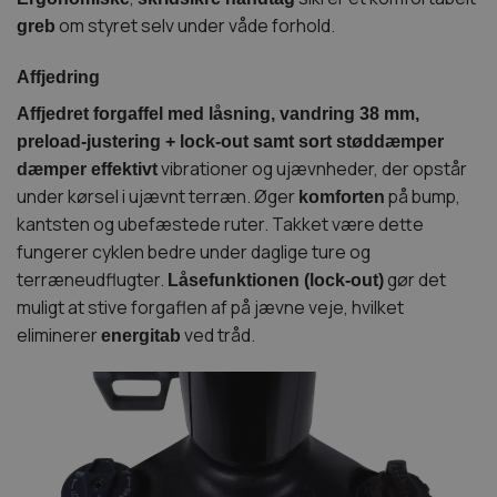
om styret selv under våde forhold.
greb
Affjedring
Affjedret forgaffel med låsning, vandring 38 mm,
preload-justering + lock-out samt sort støddæmper
vibrationer og ujævnheder, der opstår
dæmper effektivt
under kørsel i ujævnt terræn. Øger
på bump,
komforten
kantsten og ubefæstede ruter. Takket være dette
fungerer cyklen bedre under daglige ture og
terræneudflugter.
gør det
Låsefunktionen (lock-out)
muligt at stive forgaflen af på jævne veje, hvilket
eliminerer
ved tråd.
energitab