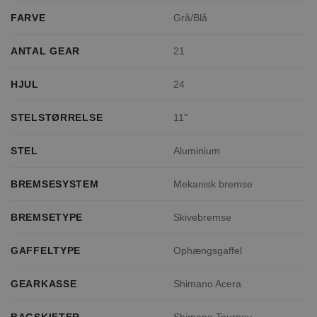
FARVE
Grå/Blå
ANTAL GEAR
21
HJUL
24
STELSTØRRELSE
11"
STEL
Aluminium
BREMSESYSTEM
Mekanisk bremse
BREMSETYPE
Skivebremse
GAFFELTYPE
Ophængsgaffel
GEARKASSE
Shimano Acera
BAGSKIFTER
Shimano Tourney