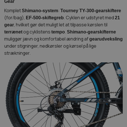
Gear
Komplet
:
Shimano-system
Tourney TY-300-gearskiftere
(for/bag),
. Cyklen er udstyret med
EF-500-skiftegreb
21
, hvilket gør det muligt let at tilpasse kørslen til
gear
og cyklistens
.
terrænet
tempo
Shimano-gearskifterne
muliggør jævn og komfortabel ændring af
gearudveksling
under stigninger, nedkørsler og kørsel på lige
strækninger.