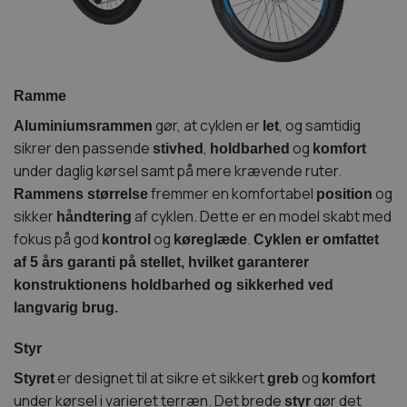
Ramme
gør, at cyklen er
, og samtidig
Aluminiumsrammen
let
sikrer den passende
,
og
stivhed
holdbarhed
komfort
under daglig kørsel samt på mere krævende ruter.
fremmer en komfortabel
og
Rammens størrelse
position
sikker
af cyklen. Dette er en model skabt med
håndtering
fokus på god
og
.
kontrol
køreglæde
Cyklen er omfattet
af 5 års garanti på stellet, hvilket garanterer
konstruktionens holdbarhed og sikkerhed ved
langvarig brug.
Styr
er designet til at sikre et sikkert
og
Styret
greb
komfort
under kørsel i varieret terræn. Det brede
gør det
styr