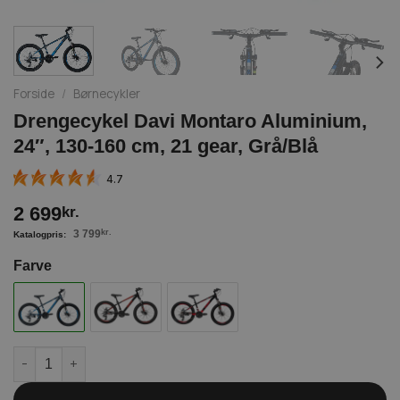
Forside
/
Børnecykler
Drengecykel Davi Montaro Aluminium,
24″, 130-160 cm, 21 gear, Grå/Blå
4.7
2 699
kr.
3 799
kr.
Farve
Drengecykel Davi Montaro Aluminium, 24", 130-160 cm, 21 gear, 