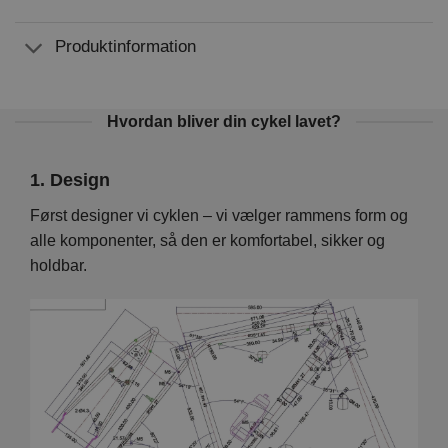
Produktinformation
Hvordan bliver din cykel lavet?
1. Design
2. 
Vi
Først designer vi cyklen – vi vælger rammens form og
På d
en er
alle komponenter, så den er komfortabel, sikker og
hver
holdbar.
foku