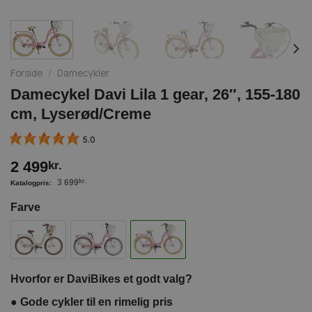
Forside
/
Damecykler
Damecykel Davi Lila 1 gear, 26″, 155-180
cm, Lyserød/Creme
5.0
2 499
kr.
3 699
kr.
Farve
Hvorfor er DaviBikes et godt valg?
●
Gode cykler til en rimelig pris