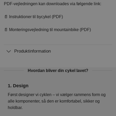
PDF-vejledningen kan downloades via følgende link:
📄 Instruktioner til bycykel (PDF)
📄 Monteringsvejledning til mountainbike (PDF)
Produktinformation
Hvordan bliver din cykel lavet?
1. Design
2. 
Vi
Først designer vi cyklen – vi vælger rammens form og
På d
en er
alle komponenter, så den er komfortabel, sikker og
hver
holdbar.
foku