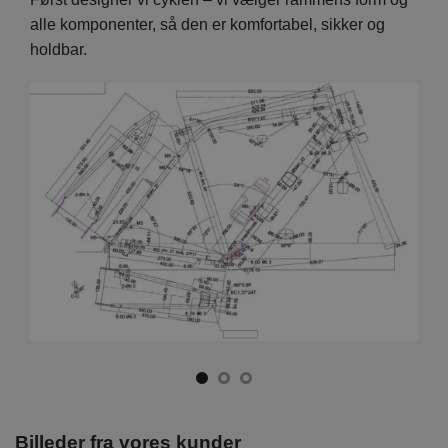
en er
alle komponenter, så den er komfortabel, sikker og
hver
holdbar.
foku
Billeder fra vores kunder