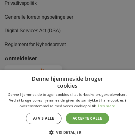
Privatlivspolitik
Generelle forretningsbetingelser
Digital Services Act (DSA)
Reglement for Nyhedsbrevet
Anmeldelser
4.8
Baseret på
2875
anmeldelser
fra alle tider
Denne hjemmeside bruger
cookies
Denne hjemmeside bruger cookies til at forbedre brugeroplevelsen.
Ved at bruge vores hjemmeside giver du samtykke til alle cookies i
overensstemmelse med vores cookiepolitik.
Læs mere
Copyright 2026 © DaviBikes.dk
AFVIS ALLE
ACCEPTER ALLE
VIS DETALJER