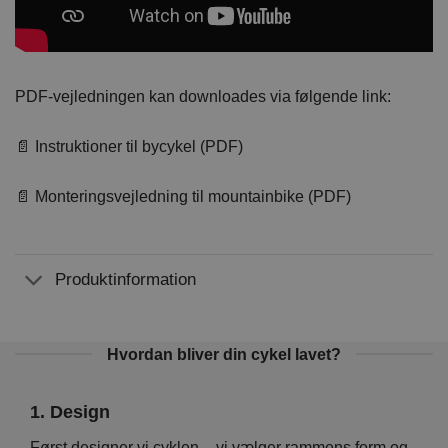
PDF-vejledningen kan downloades via følgende link:
📄 Instruktioner til bycykel (PDF)
📄 Monteringsvejledning til mountainbike (PDF)
Produktinformation
Hvordan bliver din cykel lavet?
1. Design
2. 
Vi
Først designer vi cyklen – vi vælger rammens form og
På d