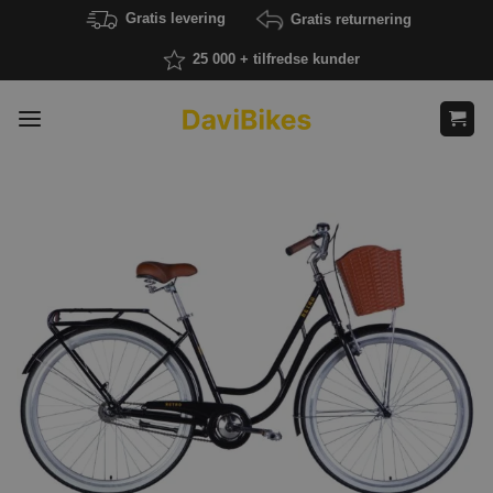
Fortsæt
Gratis levering
Gratis returnering
til
25 000 + tilfredse kunder
indhold