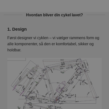
Hvordan bliver din cykel lavet?
1. Design
2. 
Vi
Først designer vi cyklen – vi vælger rammens form og
På d
en er
alle komponenter, så den er komfortabel, sikker og
hver
holdbar.
foku