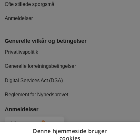
Ofte stillede spørgsmål
Anmeldelser
Generelle vilkår og betingelser
Privatlivspolitik
Generelle forretningsbetingelser
Digital Services Act (DSA)
Reglement for Nyhedsbrevet
Anmeldelser
4.8
Baseret på
2897
anmeldelser
fra alle tider
Denne hjemmeside bruger
cookies