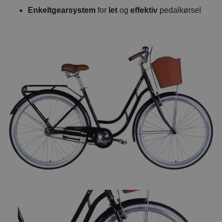
Enkeltgearsystem
for
let
og
effektiv
pedalkørsel