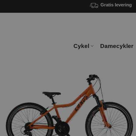
Fortsæt
Gratis levering
til
indhold
Cykel
Damecykler