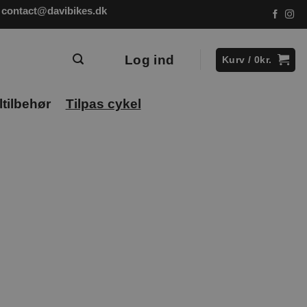
contact@davibikes.dk
Log ind
Kurv /
0
kr.
tilbehør
Tilpas cykel