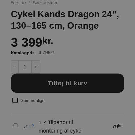
Forside
/
Børnecykler
Cykel Kands Dragon 24”,
130–165 cm, Orange
3 399
kr.
4 799
kr.
Cykel Kands Dragon 24'', 130–165 cm, Orange antal
Tilføj til kurv
Sammenlign
1
×
Tilbehør til
Tilbehør
kr.
79
montering af cykel
til