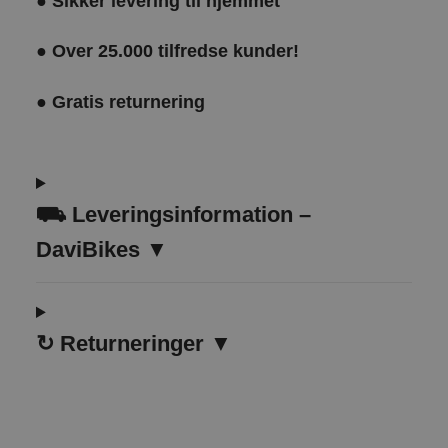
●
Sikker levering til hjemmet
●
Over 25.000 tilfredse kunder!
●
Gratis returnering
⛟ Leveringsinformation –
DaviBikes ▼
↻
Returneringer ▼