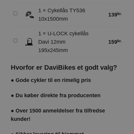
montering
1
×
Cykellås TY536
af
Cykellås
kr.
139
10x1500mm
cykel
TY536
10x1500mm
1
×
U-LOCK cykellås
U-
kr.
Davi 12mm
159
LOCK
195x245mm
cykellås
Davi
Hvorfor er DaviBikes et godt valg?
12mm
195x245mm
●
Gode cykler til en rimelig pris
●
Du køber direkte fra producenten
●
Over 1500 anmeldelser fra tilfredse
kunder!