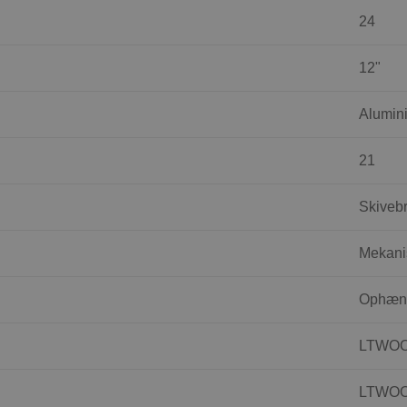
24
12"
Alumin
21
Skiveb
Mekani
Ophæng
LTWO
LTWO