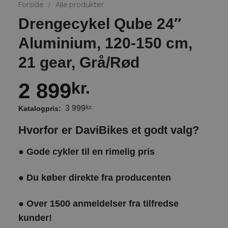
Forside
/
Alle produkter
Drengecykel Qube 24″
Aluminium, 120-150 cm,
21 gear, Grå/Rød
2 899
kr.
3 999
kr.
Hvorfor er DaviBikes et godt valg?
●
Gode cykler til en rimelig pris
●
Du køber direkte fra producenten
●
Over 1500 anmeldelser fra tilfredse
kunder!