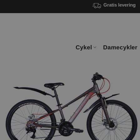
Fortsæt
Gratis levering
til
indhold
Cykel
Damecykler