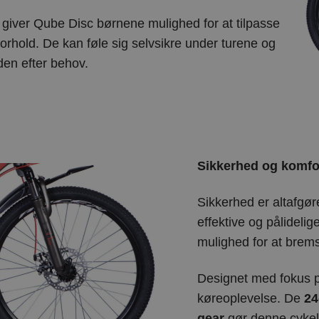
giver Qube Disc børnene mulighed for at tilpasse
sforhold. De kan føle sig selvsikre under turene og
den efter behov.
Sikkerhed og komfor
Sikkerhed er altafgø
effektive og pålidelig
mulighed for at brems
Designet med fokus 
køreoplevelse. De
24
gear
gør denne cykel 