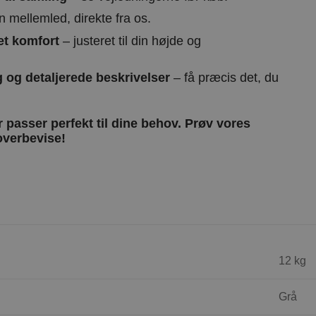
 mellemled, direkte fra os.
et komfort
– justeret til din højde og
 og detaljerede beskrivelser
– få præcis det, du
er passer perfekt til dine behov. Prøv vores
overbevise!
12 kg
Grå