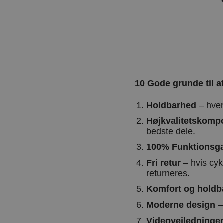
10 Gode grunde til a
Holdbarhed
– hver 
Højkvalitetskomp
bedste dele.
100% Funktionsga
Fri retur
– hvis cyk
returneres.
Komfort og holdb
Moderne design
– 
Videovejledninger