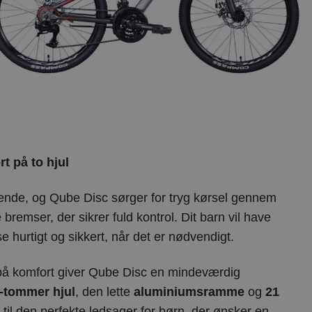
t på to hjul
rende, og Qube Disc sørger for tryg kørsel gennem
e bremser, der sikrer fuld kontrol. Dit barn vil have
e hurtigt og sikkert, når det er nødvendigt.
på komfort giver Qube Disc en mindeværdig
-tommer hjul
, den lette
aluminiumsramme
og
21
til den perfekte ledsager for børn, der ønsker en