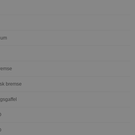
ium
remse
sk bremse
sgaffel
O
O