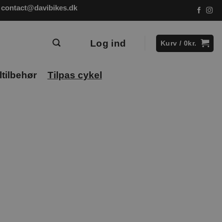
contact@davibikes.dk
Log ind
Kurv /
0
kr.
tilbehør
Tilpas cykel