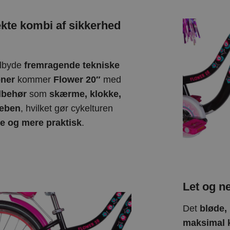
kte kombi af sikkerhed
ilbyde
fremragende tekniske
oner
kommer
Flower 20″
med
ilbehør
som
skærme, klokke,
teben
, hvilket gør cykelturen
e og mere praktisk
.
Let og n
Det
bløde,
maksimal 