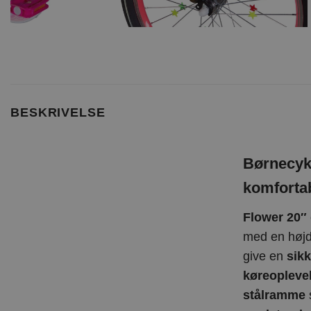
BESKRIVELSE
Børnecyke
komforta
Flower 20″
med en høj
give en
sik
køreopleve
stålramme