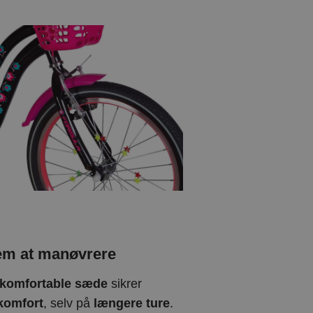
em at manøvrere
 komfortable sæde
sikrer
komfort
, selv på
længere ture
.