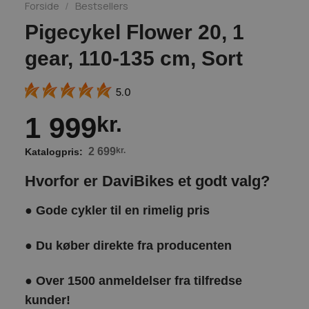
Forside
/
Bestsellers
Pigecykel Flower 20, 1
gear, 110-135 cm, Sort
5.0
1 999
kr.
2 699
kr.
Hvorfor er DaviBikes et godt valg?
●
Gode cykler til en rimelig pris
●
Du køber direkte fra producenten
●
Over 1500 anmeldelser fra tilfredse
kunder!