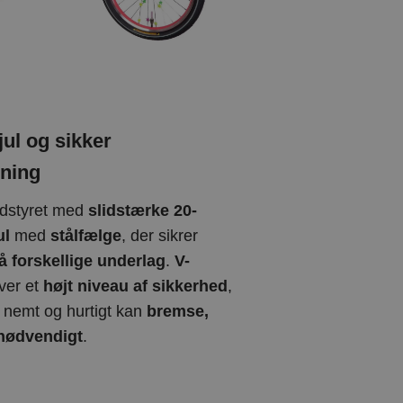
jul og sikker
ning
udstyret med
slidstærke 20-
ul
med
stålfælge
, der sikrer
på forskellige underlag
.
V-
ver et
højt niveau af sikkerhed
,
 nemt og hurtigt kan
bremse,
 nødvendigt
.