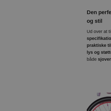
Den perfe
og stil
Ud over at t
specifikati
praktiske t
lys og støt
både
sjover