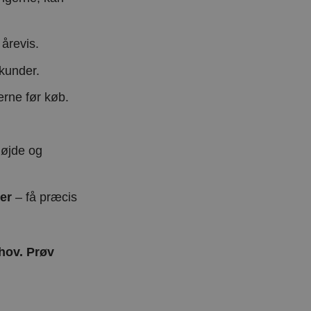
 årevis.
 kunder.
erne før køb.
 højde og
er
– få præcis
ehov. Prøv