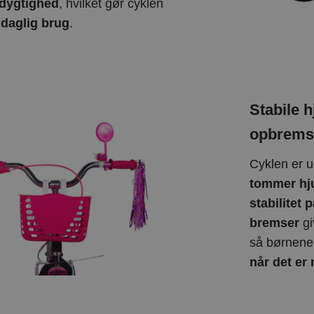
dygtighed
, hvilket gør cyklen
l daglig brug
.
Stabile h
opbrems
Cyklen er 
tommer hj
stabilitet 
bremser
gi
så børnene
når det er