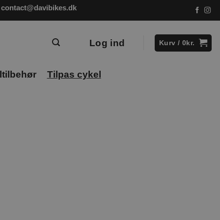
contact@davibikes.dk
Log ind
Kurv /
0
kr.
tilbehør
Tilpas cykel