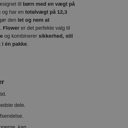
esignet til
børn med en vægt på
g
og har en
totalvægt på 12,3
 gør den
let og nem at
.
Flower
er det perfekte valg til
re
og kombinerer
sikkerhed, stil
 i én pakke
.
er
id.
edste dele.
afsendelse.
ingerne, kan