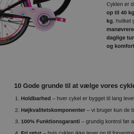
Cyklen er d
op til 40 k
kg
, hvilket
manøvrere
daglige tu
og komfort
10 Gode grunde til at vælge vores cykl
Holdbarhed
– hver cykel er bygget til lang levet
Højkvalitetskomponenter
– vi bruger kun de b
100% Funktionsgaranti
– grundig kontrol før 
Fri retur
– hvis cyklen ikke lever op til forventn