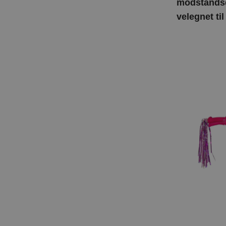
modstands
velegnet ti