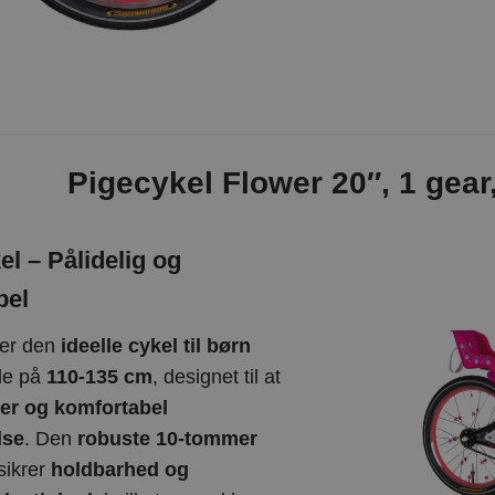
Pigecykel Flower 20″, 1 gear
l – Pålidelig og
bel
er den
ideelle cykel til børn
de på
110-135 cm
, designet til at
ker og komfortabel
lse
. Den
robuste 10-tommer
sikrer
holdbarhed og