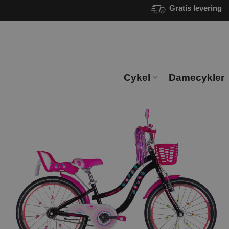
Fortsæt
Gratis levering
til
indhold
Cykel
Damecykler