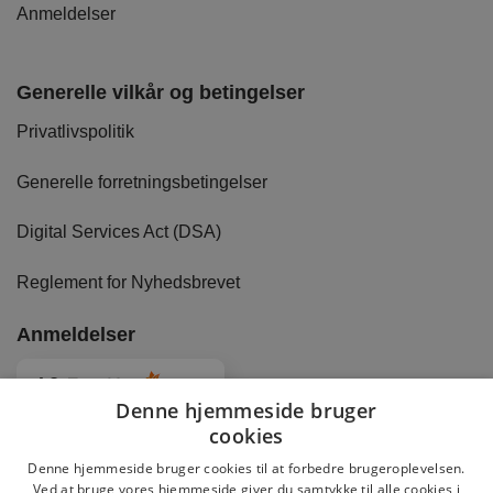
Anmeldelser
Generelle vilkår og betingelser
Privatlivspolitik
Generelle forretningsbetingelser
Digital Services Act (DSA)
Reglement for Nyhedsbrevet
Anmeldelser
4.8
Baseret på
2891
anmeldelser
fra alle tider
Denne hjemmeside bruger
cookies
Denne hjemmeside bruger cookies til at forbedre brugeroplevelsen.
Ved at bruge vores hjemmeside giver du samtykke til alle cookies i