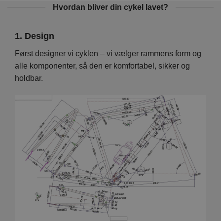
Hvordan bliver din cykel lavet?
1. Design
2. 
Vi
Først designer vi cyklen – vi vælger rammens form og
På d
en er
alle komponenter, så den er komfortabel, sikker og
hver
holdbar.
foku