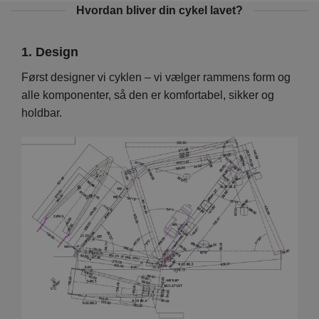
Hvordan bliver din cykel lavet?
1. Design
2. 
Vi
Først designer vi cyklen – vi vælger rammens form og
På d
en er
alle komponenter, så den er komfortabel, sikker og
hver
holdbar.
foku