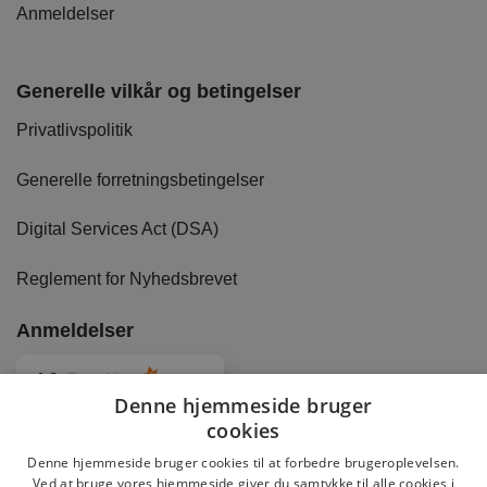
Anmeldelser
Generelle vilkår og betingelser
Privatlivspolitik
Generelle forretningsbetingelser
Digital Services Act (DSA)
Reglement for Nyhedsbrevet
Anmeldelser
4.8
Baseret på
2877
anmeldelser
fra alle tider
Denne hjemmeside bruger
cookies
Denne hjemmeside bruger cookies til at forbedre brugeroplevelsen.
Ved at bruge vores hjemmeside giver du samtykke til alle cookies i