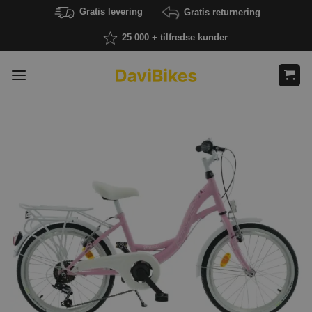
Fortsæt
Gratis levering
Gratis returnering
til
25 000 + tilfredse kunder
indhold