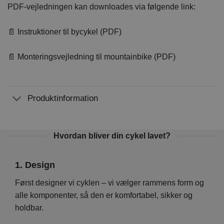
PDF-vejledningen kan downloades via følgende link:
📄 Instruktioner til bycykel (PDF)
📄 Monteringsvejledning til mountainbike (PDF)
Produktinformation
Hvordan bliver din cykel lavet?
1. Design
2. 
Vi
Først designer vi cyklen – vi vælger rammens form og
På d
en er
alle komponenter, så den er komfortabel, sikker og
hver
holdbar.
foku