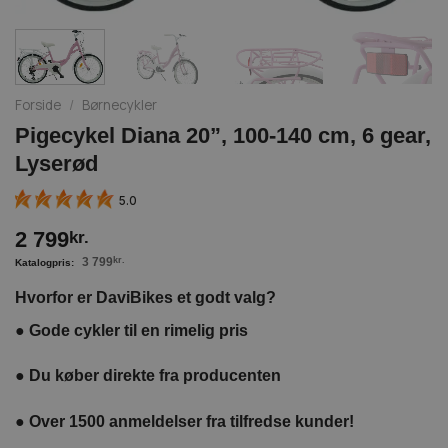
Forside
/
Børnecykler
Pigecykel Diana 20”, 100-140 cm, 6 gear,
Lyserød
5.0
2 799
kr.
3 799
kr.
Hvorfor er DaviBikes et godt valg?
●
Gode cykler til en rimelig pris
●
Du køber direkte fra producenten
●
Over 1500 anmeldelser fra tilfredse kunder!