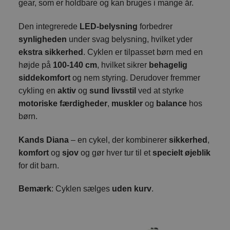
gear, som er holdbare og kan bruges i mange år.
Den integrerede
LED-belysning
forbedrer
synligheden
under svag belysning, hvilket yder
ekstra sikkerhed
. Cyklen er tilpasset børn med en
højde på
100-140 cm
, hvilket sikrer
behagelig
siddekomfort
og nem styring. Derudover fremmer
cykling en
aktiv
og
sund livsstil
ved at styrke
motoriske færdigheder
,
muskler
og
balance
hos
børn.
Kands Diana
– en cykel, der kombinerer
sikkerhed
,
komfort
og
sjov
og gør hver tur til et
specielt øjeblik
for dit barn.
Bemærk
: Cyklen sælges
uden kurv
.