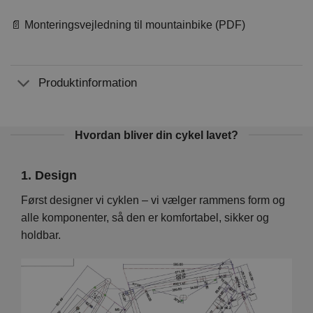
📄 Monteringsvejledning til mountainbike (PDF)
Produktinformation
Hvordan bliver din cykel lavet?
1. Design
2. 
Vi
Først designer vi cyklen – vi vælger rammens form og
På d
en er
alle komponenter, så den er komfortabel, sikker og
hver
holdbar.
foku