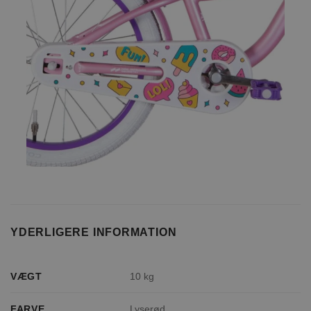
YDERLIGERE INFORMATION
VÆGT
10 kg
FARVE
Lyserød